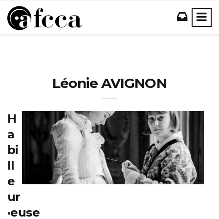
Léonie AVIGNON
H
a
bi
ll
e
ur
·euse