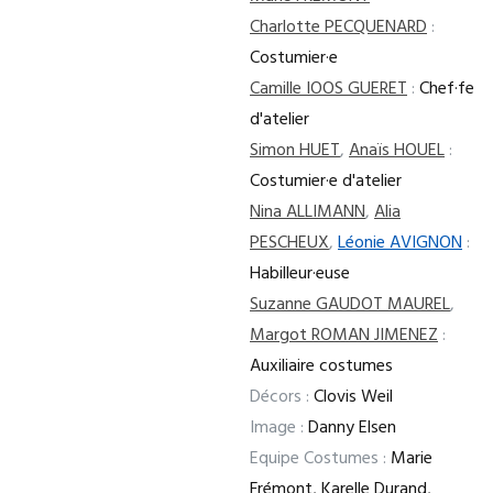
Charlotte PECQUENARD
:
Costumier·e
Camille IOOS GUERET
:
Chef·fe
d'atelier
Simon HUET
,
Anaïs HOUEL
:
Costumier·e d'atelier
Nina ALLIMANN
,
Alia
PESCHEUX
,
Léonie AVIGNON
:
Habilleur·euse
Suzanne GAUDOT MAUREL
,
Margot ROMAN JIMENEZ
:
Auxiliaire costumes
Décors :
Clovis Weil
Image :
Danny Elsen
Equipe Costumes :
Marie
Frémont, Karelle Durand,