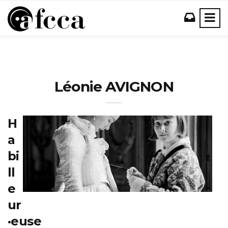
Léonie AVIGNON
H
a
bi
ll
e
ur
·euse