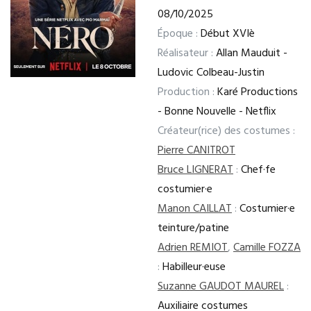
08/10/2025
Époque :
Début XVIè
Réalisateur :
Allan Mauduit -
Ludovic Colbeau-Justin
Production :
Karé Productions
- Bonne Nouvelle - Netflix
Créateur(rice) des costumes :
Pierre CANITROT
Bruce LIGNERAT
:
Chef·fe
costumier·e
Manon CAILLAT
:
Costumier·e
teinture/patine
Adrien REMIOT
,
Camille FOZZA
:
Habilleur·euse
Suzanne GAUDOT MAUREL
:
Auxiliaire costumes