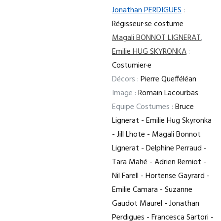
Jonathan PERDIGUES
:
Régisseur·se costume
Magali BONNOT LIGNERAT
,
Emilie HUG SKYRONKA
:
Costumier·e
Décors :
Pierre Quefféléan
Image :
Romain Lacourbas
Equipe Costumes :
Bruce
Lignerat - Emilie Hug Skyronka
- Jill Lhote - Magali Bonnot
Lignerat - Delphine Perraud -
Tara Mahé - Adrien Remiot -
Nil Farell - Hortense Gayrard -
Emilie Camara - Suzanne
Gaudot Maurel - Jonathan
Perdigues - Francesca Sartori -