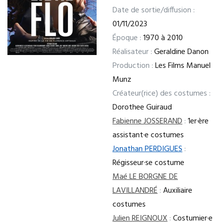
Date de sortie/diffusion :
01/11/2023
Époque :
1970 à 2010
Réalisateur :
Geraldine Danon
Production :
Les Films Manuel
Munz
Créateur(rice) des costumes :
Dorothee Guiraud
Fabienne JOSSERAND
:
1er·ère
assistant·e costumes
Jonathan PERDIGUES
:
Régisseur·se costume
Maé LE BORGNE DE
LAVILLANDRÉ
:
Auxiliaire
costumes
Julien REIGNOUX
:
Costumier·e