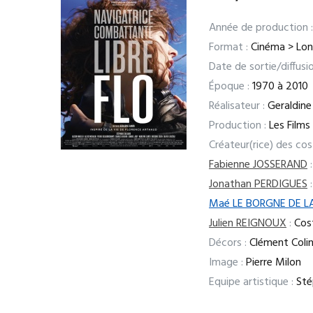
Année de production :
Format :
Cinéma > Lo
Date de sortie/diffusio
Époque :
1970 à 2010
Réalisateur :
Geraldine
Production :
Les Film
Créateur(rice) des co
Fabienne JOSSERAND
:
Jonathan PERDIGUES
:
Maé LE BORGNE DE L
Julien REIGNOUX
:
Cost
Décors :
Clément Coli
Image :
Pierre Milon
Equipe artistique :
Stép