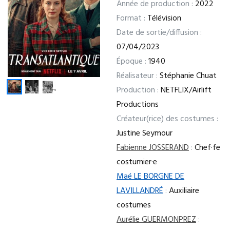
Année de production :
2022
Format :
Télévision
Date de sortie/diffusion :
07/04/2023
Époque :
1940
Réalisateur :
Stéphanie Chuat
Production :
NETFLIX/Airlift
Productions
Créateur(rice) des costumes :
Justine Seymour
Fabienne JOSSERAND
:
Chef·fe
costumier·e
Maé LE BORGNE DE
LAVILLANDRÉ
:
Auxiliaire
costumes
Aurélie GUERMONPREZ
: