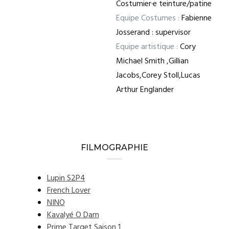
Costumier·e teinture/patine
Equipe Costumes :
Fabienne
Josserand : supervisor
Equipe artistique :
Cory
Michael Smith ,Gillian
Jacobs,Corey Stoll,Lucas
Arthur Englander
FILMOGRAPHIE
Lupin S2P4
French Lover
NINO
Kavalyé O Dam
Prime Target Saison 1