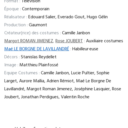
Format :
Télévision
Époque :
Contemporain
Réalisateur :
Edouard Salier, Everado Gout, Hugo Gélin
Production :
Gaumont
Créateur(rice) des costumes :
Camille Janbon
Margot ROMAN JIMENEZ
,
Rose JOUBERT
:
Auxiliaire costumes
Maé LE BORGNE DE LAVILLANDRÉ
:
Habilleur·euse
Décors :
Stanislas Reydellet
Image :
Matthieu Plainfossé
Equipe Costumes :
Camille Janbon, Lucie Pultier, Sophie
Larget, Aurore Mallia, Adrien Rémiot, Maé Le Borgne De
Lavillandré, Margot Roman Jimenez, Joséphine Lasquier, Rose
Joubert, Jonathan Perdigues, Valentin Roche