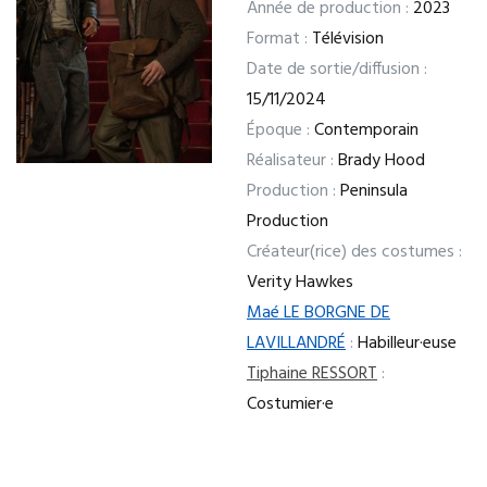
Année de production :
2023
Format :
Télévision
Date de sortie/diffusion :
15/11/2024
Époque :
Contemporain
Réalisateur :
Brady Hood
Production :
Peninsula
Production
Créateur(rice) des costumes :
Verity Hawkes
Maé LE BORGNE DE
LAVILLANDRÉ
:
Habilleur·euse
Tiphaine RESSORT
:
Costumier·e