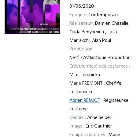
01/06/2020
Époque :
Contemporain
Réalisateur :
Damien Chazelle,
Ouda Benyamina , Laïla
Marrakchi, Alan Poul
Production :
Netflix/Atlantique Production
Créateur(rice) des costumes :
Mimi Lempicka
Marie FREMONT
:
Chef·fe
costumier·e
Adrien REMIOT
:
Régisseur·se
costume
Décors :
Anne Seibel
Image :
Eric Gauthier
Equipe Costumes :
Marie