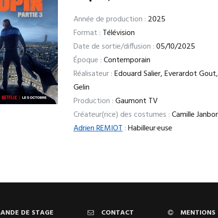
Année de production :
2025
Format :
Télévision
Date de sortie/diffusion :
05/10/2025
Époque :
Contemporain
Réalisateur :
Edouard Salier, Everardot Gout
Gelin
Production :
Gaumont TV
Créateur(rice) des costumes :
Camille Janbo
Adrien REMIOT
:
Habilleur·euse
ANDE DE STAGE
CONTACT
MENTIONS 