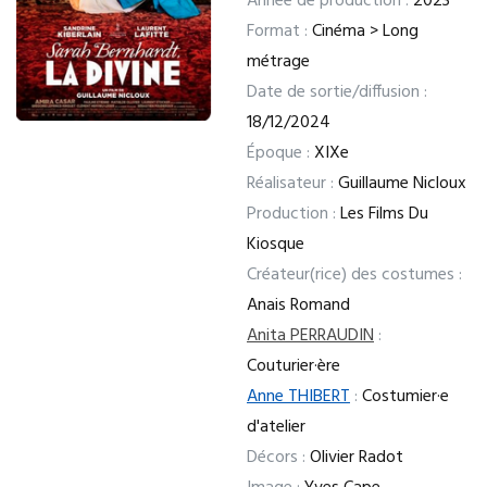
Année de production :
2023
Format :
Cinéma > Long
métrage
Date de sortie/diffusion :
18/12/2024
Époque :
XIXe
Réalisateur :
Guillaume Nicloux
Production :
Les Films Du
Kiosque
Créateur(rice) des costumes :
Anais Romand
Anita PERRAUDIN
:
Couturier·ère
Anne THIBERT
:
Costumier·e
d'atelier
Décors :
Olivier Radot