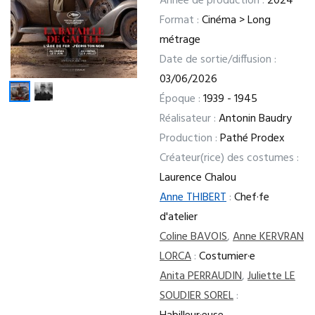
Année de production :
2024
Format :
Cinéma > Long
métrage
Date de sortie/diffusion :
03/06/2026
Époque :
1939 - 1945
Réalisateur :
Antonin Baudry
Production :
Pathé Prodex
Créateur(rice) des costumes :
Laurence Chalou
Anne THIBERT
:
Chef·fe
d'atelier
Coline BAVOIS
,
Anne KERVRAN
LORCA
:
Costumier·e
Anita PERRAUDIN
,
Juliette LE
SOUDIER SOREL
: