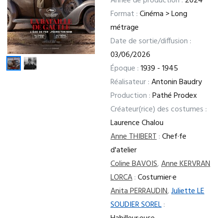
Année de production :
2024
Format :
Cinéma > Long
métrage
Date de sortie/diffusion :
03/06/2026
Époque :
1939 - 1945
Réalisateur :
Antonin Baudry
Production :
Pathé Prodex
Créateur(rice) des costumes :
Laurence Chalou
Anne THIBERT
:
Chef·fe
d'atelier
Coline BAVOIS
,
Anne KERVRAN
LORCA
:
Costumier·e
Anita PERRAUDIN
,
Juliette LE
SOUDIER SOREL
: