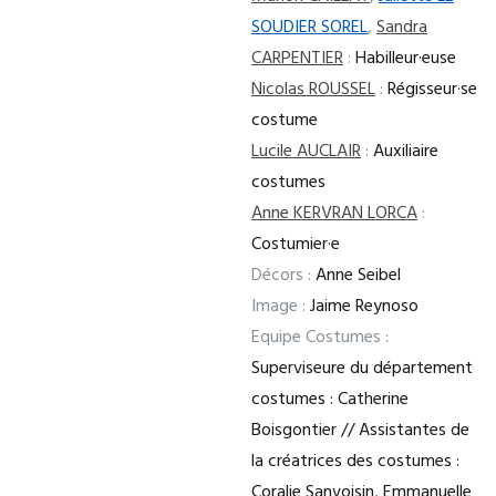
SOUDIER SOREL
,
Sandra
CARPENTIER
:
Habilleur·euse
Nicolas ROUSSEL
:
Régisseur·se
costume
Lucile AUCLAIR
:
Auxiliaire
costumes
Anne KERVRAN LORCA
:
Costumier·e
Décors :
Anne Seibel
Image :
Jaime Reynoso
Equipe Costumes :
Superviseure du département
costumes : Catherine
Boisgontier // Assistantes de
la créatrices des costumes :
Coralie Sanvoisin, Emmanuelle