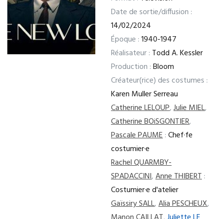
Date de sortie/diffusion :
14/02/2024
Époque :
1940-1947
Réalisateur :
Todd A. Kessler
Production :
Bloom
Créateur(rice) des costumes :
Karen Muller Serreau
Catherine LELOUP
,
Julie MIEL
,
Catherine BOiSGONTIER
,
Pascale PAUME
:
Chef·fe
costumier·e
Rachel QUARMBY-
SPADACCINI
,
Anne THIBERT
:
Costumier·e d'atelier
Gaïssiry SALL
,
Alia PESCHEUX
,
Manon CAILLAT
,
Juliette LE