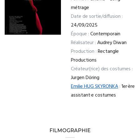
métrage
Date de sortie/diffusion :
24/09/2025
Époque :
Contemporain
Réalisateur :
Audrey Diwan
Production :
Rectangle
Productions
Créateur(rice) des costumes :
Jurgen Döring
Emilie HUG SKYRONKA
:
1er·ère
assistant·e costumes
FILMOGRAPHIE