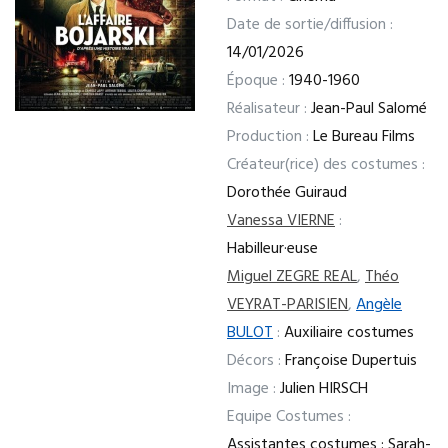
Date de sortie/diffusion :
14/01/2026
Époque :
1940-1960
Réalisateur :
Jean-Paul Salomé
Production :
Le Bureau Films
Créateur(rice) des costumes :
Dorothée Guiraud
Vanessa VIERNE
:
Habilleur·euse
Miguel ZEGRE REAL
,
Théo
VEYRAT-PARISIEN
,
Angèle
BULOT
:
Auxiliaire costumes
Décors :
Françoise Dupertuis
Image :
Julien HIRSCH
Equipe Costumes :
Assistantes costumes : Sarah-