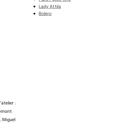
Lady Attila
Bolero
telier :
Clemont
, Miguel