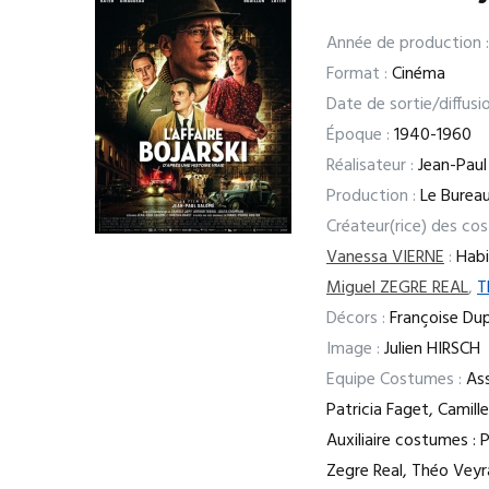
Année de production :
Format :
Cinéma
Date de sortie/diffusio
Époque :
1940-1960
Réalisateur :
Jean-Paul
Production :
Le Bureau
Créateur(rice) des co
Vanessa VIERNE
:
Habil
Miguel ZEGRE REAL
,
T
Décors :
Françoise Dup
Image :
Julien HIRSCH
Equipe Costumes :
Ass
Patricia Faget, Camill
Auxiliaire costumes : 
Zegre Real, Théo Veyr