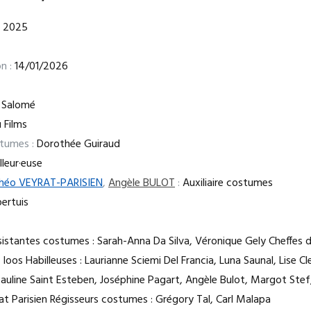
2025
n :
14/01/2026
 Salomé
 Films
stumes :
Dorothée Guiraud
leur·euse
héo VEYRAT-PARISIEN
,
Angèle BULOT
:
Auxiliaire costumes
ertuis
istantes costumes : Sarah-Anna Da Silva, Véronique Gely Cheffes d’a
e Ioos Habilleuses : Laurianne Sciemi Del Francia, Luna Saunal, Lise 
Pauline Saint Esteben, Joséphine Pagart, Angèle Bulot, Margot Stef
at Parisien Régisseurs costumes : Grégory Tal, Carl Malapa