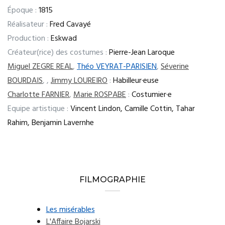
Époque :
1815
Réalisateur :
Fred Cavayé
Production :
Eskwad
Créateur(rice) des costumes :
Pierre-Jean Laroque
Miguel ZEGRE REAL
,
Théo VEYRAT-PARISIEN
,
Séverine
BOURDAIS
,
,
Jimmy LOUREIRO
:
Habilleur·euse
Charlotte FARNIER
,
Marie ROSPABE
:
Costumier·e
Equipe artistique :
Vincent Lindon, Camille Cottin, Tahar
Rahim, Benjamin Lavernhe
FILMOGRAPHIE
Les misérables
L'Affaire Bojarski