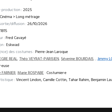
 production :
2025
Cinéma > Long métrage
ortie/diffusion :
26/10/2026
1815
ur :
Fred Cavayé
on :
Eskwad
(rice) des costumes :
Pierre-Jean Laroque
ZEGRE REAL
,
Théo VEYRAT-PARISIEN
,
Séverine BOURDAIS
,
,
Jimmy L
r·euse
e FARNIER
,
Marie ROSPABE
:
Costumier·e
tistique :
Vincent Lindon, Camille Cottin, Tahar Rahim, Benjamin La