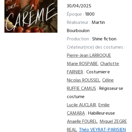
30/04/2025
Époque :
1800
Réalisateur :
Martin
Bourboulon
Production :
Shine fiction
Créateur(rice) des costumes :
Pierre-Jean LARROQUE
Marie ROSPABE
,
Charlotte
FARNIER
:
Costumier·e
Nicolas ROUSSEL
,
Céline
RUFFIE CAMUS
:
Régisseur·se
costume
Lucile AUCLAIR
,
Emilie
CAMARA
:
Habilleur·euse
Anaelle FOUREL
,
Miguel ZEGRE
REAL
,
Théo VEYRAT-PARISIEN