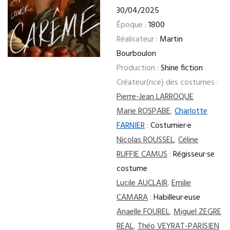
30/04/2025
Époque :
1800
Réalisateur :
Martin
Bourboulon
Production :
Shine fiction
Créateur(rice) des costumes :
Pierre-Jean LARROQUE
Marie ROSPABE
,
Charlotte
FARNIER
:
Costumier·e
Nicolas ROUSSEL
,
Céline
RUFFIE CAMUS
:
Régisseur·se
costume
Lucile AUCLAIR
,
Emilie
CAMARA
:
Habilleur·euse
Anaelle FOUREL
,
Miguel ZEGRE
REAL
,
Théo VEYRAT-PARISIEN