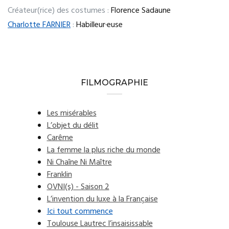
Créateur(rice) des costumes :
Florence Sadaune
Charlotte FARNIER
:
Habilleur·euse
FILMOGRAPHIE
Les misérables
L’objet du délit
Carême
La femme la plus riche du monde
Ni Chaîne Ni Maître
Franklin
OVNI(s) - Saison 2
L’invention du luxe à la Française
Ici tout commence
Toulouse Lautrec l’insaisissable