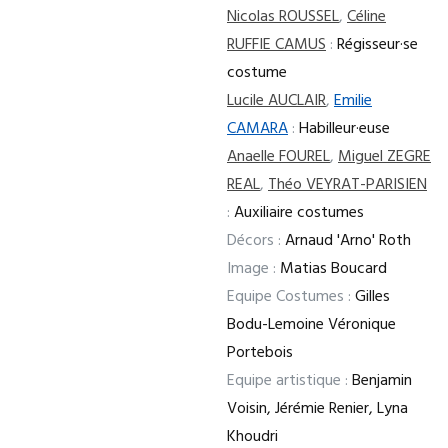
Nicolas ROUSSEL
,
Céline
RUFFIE CAMUS
:
Régisseur·se
costume
Lucile AUCLAIR
,
Emilie
CAMARA
:
Habilleur·euse
Anaelle FOUREL
,
Miguel ZEGRE
REAL
,
Théo VEYRAT-PARISIEN
:
Auxiliaire costumes
Décors :
Arnaud 'Arno' Roth
Image :
Matias Boucard
Equipe Costumes :
Gilles
Bodu-Lemoine Véronique
Portebois
Equipe artistique :
Benjamin
Voisin, Jérémie Renier, Lyna
Khoudri