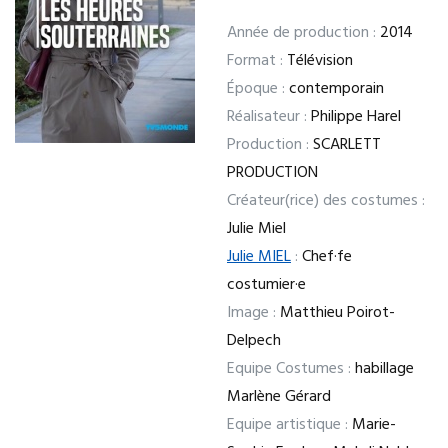
Année de production :
2014
Format :
Télévision
Époque :
contemporain
Réalisateur :
Philippe Harel
Production :
SCARLETT
PRODUCTION
Créateur(rice) des costumes :
Julie Miel
Julie MIEL
:
Chef·fe
costumier·e
Image :
Matthieu Poirot-
Delpech
Equipe Costumes :
habillage
Marlène Gérard
Equipe artistique :
Marie-