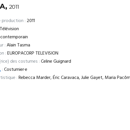
A,
2011
 production :
2011
Télévision
contemporain
ur :
Alain Tasma
on :
EUROPACORP TELEVISION
(rice) des costumes :
Celine Guignard
L
:
Costumier·e
tistique :
Rebecca Marder, Éric Caravaca, Julie Gayet, Maria Pacô