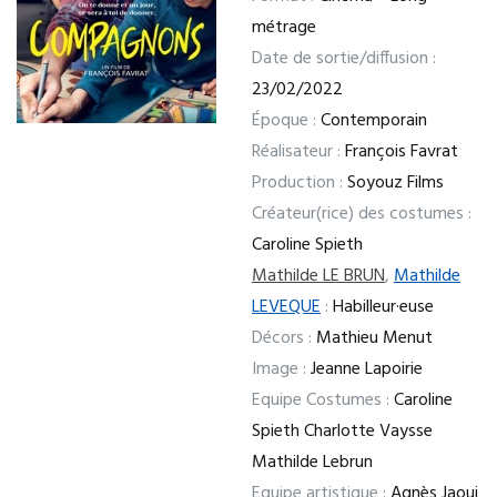
métrage
Date de sortie/diffusion :
23/02/2022
Époque :
Contemporain
Réalisateur :
François Favrat
Production :
Soyouz Films
Créateur(rice) des costumes :
Caroline Spieth
Mathilde LE BRUN
,
Mathilde
LEVEQUE
:
Habilleur·euse
Décors :
Mathieu Menut
Image :
Jeanne Lapoirie
Equipe Costumes :
Caroline
Spieth Charlotte Vaysse
Mathilde Lebrun
Equipe artistique :
Agnès Jaoui