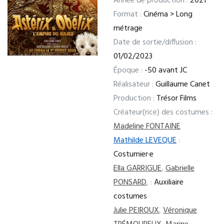
Année de production :
2021
Format :
Cinéma > Long
métrage
Date de sortie/diffusion :
01/02/2023
Époque :
-50 avant JC
Réalisateur :
Guillaume Canet
Production :
Trésor Films
Créateur(rice) des costumes :
Madeline FONTAINE
Mathilde LEVEQUE
:
Costumier·e
Ella GARRIGUE
,
Gabrielle
PONSARD
,
:
Auxiliaire
costumes
Julie PEIROUX
,
Véronique