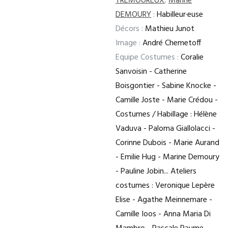
TRÉMOUREUX
,
Marine
DEMOURY
:
Habilleur·euse
Décors :
Mathieu Junot
Image :
André Chemetoff
Equipe Costumes :
Coralie
Sanvoisin - Catherine
Boisgontier - Sabine Knocke -
Camille Joste - Marie Crédou -
Costumes / Habillage : Hélène
Vaduva - Paloma Giallolacci -
Corinne Dubois - Marie Aurand
- Emilie Hug - Marine Demoury
- Pauline Jobin... Ateliers
costumes : Veronique Lepère
Elise - Agathe Meinnemare -
Camille Ioos - Anna Maria Di