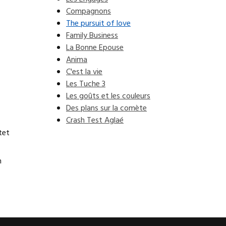
Compagnons
The pursuit of love
Family Business
La Bonne Epouse
Anima
C'est la vie
Les Tuche 3
Les goûts et les couleurs
Des plans sur la comète
Crash Test Aglaé
tet
m