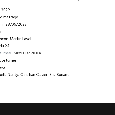
2022
ng métrage
n :
28/06/2023
in
ncois Martin Laval
 du 24
stumes :
Mimi LEMPICKA
e costumes
r·e
elle Nanty, Christian Clavier, Eric Soriano