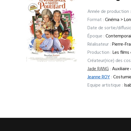
Année de production :
Format :
Cinéma > Lo
Date de sortie/diffusio
Époque :
Contempora
Réalisateur :
Pierre-Fra
Production :
Les films
Créateur(rice) des co
Jade RANG
:
Auxiliair
Jeanne ROY
:
Costumie
Equipe artistique :
Isab