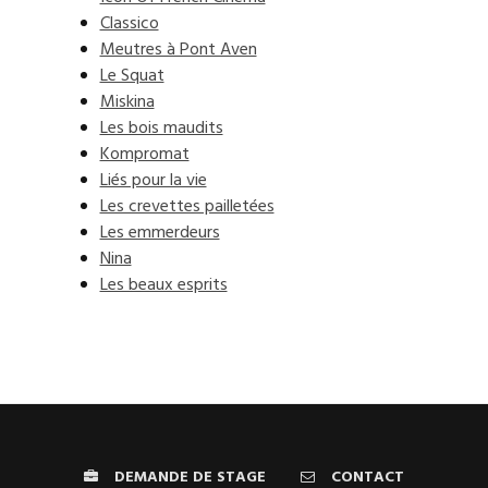
Classico
Meutres à Pont Aven
Le Squat
Miskina
Les bois maudits
Kompromat
Liés pour la vie
Les crevettes pailletées
Les emmerdeurs
Nina
Les beaux esprits
DEMANDE DE STAGE
CONTACT