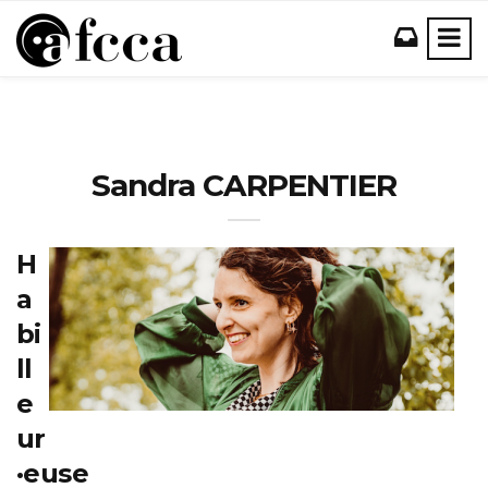
Sandra CARPENTIER
H
a
bi
ll
e
ur
·euse