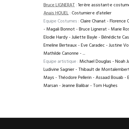
Bruce LIGNERAT
:
1er·ère assistant·e costum
Anaïs HOUEL
:
Costumier·e d'atelier
Equipe Costumes :
Claire Chanat - Florence
- Magali Bonnot - Bruce Lignerat - Marie Ro
Elodie Hardy - Juliette Bayle - Bénédicte Cas
Emeline Berteaux - Eve Caradec - Justine Vo
Mathilde Canonne - ...
Equipe artistique :
Michael Douglas - Noah J
Ludivine Sagnier - Thibault de Montalembert
Mays - Théodore Pellerin - Assaad Bouab - 
Marsan - Jeanne Balibar - Tom Hughes