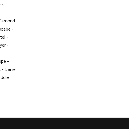
es
 Clamond
spabe -
tel -
yer -
upe -
 - Daniel
Eddie