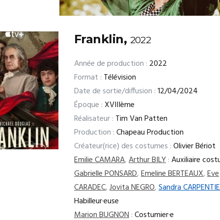
Franklin,
2022
Année de production :
2022
Format :
Télévision
Date de sortie/diffusion :
12/04/2024
Époque :
XVIIIème
Réalisateur :
Tim Van Patten
Production :
Chapeau Production
Créateur(rice) des costumes :
Olivier Bériot
Emilie CAMARA
,
Arthur BILY
:
Auxiliaire cos
Gabrielle PONSARD
,
Emeline BERTEAUX
,
Eve
CARADEC
,
Jovita NEGRO
,
Sandra CARPENTI
Habilleur·euse
Marion BUGNON
:
Costumier·e