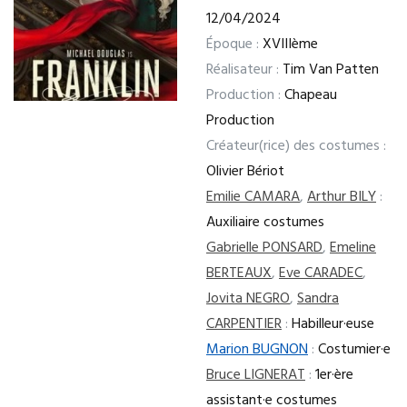
12/04/2024
Époque :
XVIIIème
Réalisateur :
Tim Van Patten
Production :
Chapeau
Production
Créateur(rice) des costumes :
Olivier Bériot
Emilie CAMARA
,
Arthur BILY
:
Auxiliaire costumes
Gabrielle PONSARD
,
Emeline
BERTEAUX
,
Eve CARADEC
,
Jovita NEGRO
,
Sandra
CARPENTIER
:
Habilleur·euse
Marion BUGNON
:
Costumier·e
Bruce LIGNERAT
:
1er·ère
assistant·e costumes