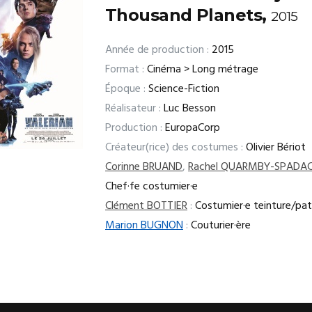
Thousand Planets,
2015
Année de production :
2015
Format :
Cinéma > Long métrage
Époque :
Science-Fiction
Réalisateur :
Luc Besson
Production :
EuropaCorp
Créateur(rice) des costumes :
Olivier Bériot
Corinne BRUAND
,
Rachel QUARMBY-SPADAC
Chef·fe costumier·e
Clément BOTTIER
:
Costumier·e teinture/pat
Marion BUGNON
:
Couturier·ère