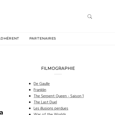
ADHÉRENT
PARTENAIRES
FILMOGRAPHIE
De Gaulle
Franklin
The Serpent Queen - Saison 1
The Last Duel
Les illusions perdues
 a
War of the Worlds