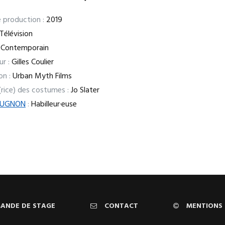
 production :
2019
Télévision
Contemporain
ur :
Gilles Coulier
on :
Urban Myth Films
(rice) des costumes :
Jo Slater
BUGNON
:
Habilleur·euse
ANDE DE STAGE
CONTACT
MENTIONS 