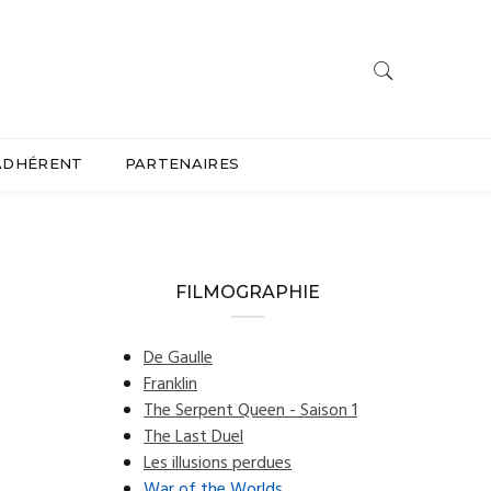
ADHÉRENT
PARTENAIRES
FILMOGRAPHIE
De Gaulle
Franklin
The Serpent Queen - Saison 1
The Last Duel
Les illusions perdues
War of the Worlds