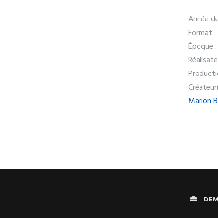
Année de
Format :
Époque :
Réalisate
Producti
Créateur
Marion 
DEM