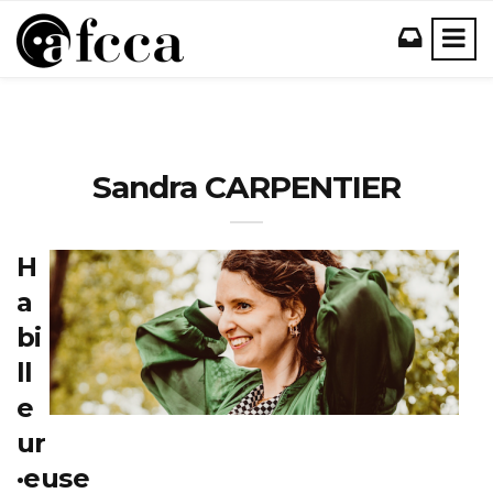
Sandra CARPENTIER
H
a
bi
ll
e
ur
·euse