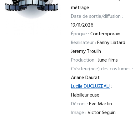
métrage
Date de sortie/diffusion :
19/11/2026
Époque :
Contemporain
Réalisateur :
Fanny Liatard
Jeremy Trouilh
Production :
June films
Créateur(rice) des costumes :
Ariane Daurat
Lucile DUCLUZEAU
:
Habilleur·euse
Décors :
Eve Martin
Image :
Victor Seguin