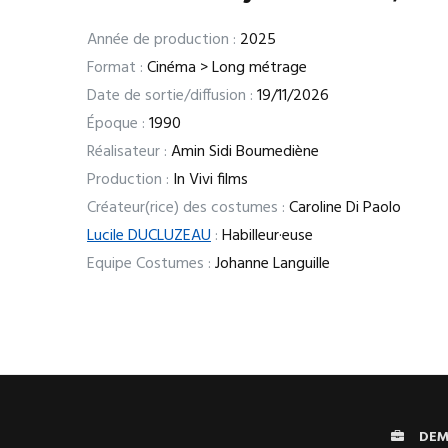
Année de production :
2025
Format :
Cinéma > Long métrage
Date de sortie/diffusion :
19/11/2026
Époque :
1990
Réalisateur :
Amin Sidi Boumediène
Production :
In Vivi films
Créateur(rice) des costumes :
Caroline Di Paolo
Lucile DUCLUZEAU
:
Habilleur·euse
Equipe Costumes :
Johanne Languille
DEM