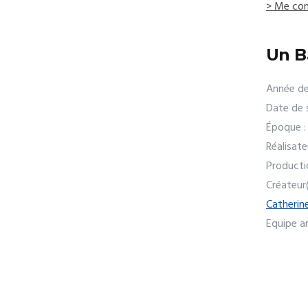
> Me con
Un B
Année de
Date de s
Époque :
Réalisate
Producti
Créateur
Catherin
Equipe ar