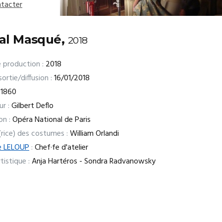
tacter
al Masqué,
2018
 production :
2018
ortie/diffusion :
16/01/2018
1860
ur :
Gilbert Deflo
on :
Opéra National de Paris
(rice) des costumes :
William Orlandi
e LELOUP
:
Chef·fe d'atelier
tistique :
Anja Hartéros - Sondra Radvanowsky