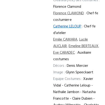
Créateur(rice) des costumes :
Florence Clamond
Florence CLAMOND
:
Chef·fe
costumier·e
Catherine LELOUP
:
Chef·fe
d'atelier
Emilie CAMARA
,
Lucile
AUCLAIR
,
Emeline BERTEAUX
,
Eve CARADEC
:
Auxiliaire
costumes
Décors :
Denis Mercier
Image :
Glynn Speeckaert
Equipe Costumes :
Xavier
Vidal - Catherine Leloup -
Nathalie Jambon - Natasha
Francotte - Claire Dubien -