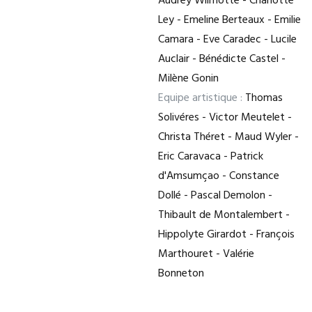
Audrey Wilmotte - Charlotte
Ley - Emeline Berteaux - Emilie
Camara - Eve Caradec - Lucile
Auclair - Bénédicte Castel -
Milène Gonin
Equipe artistique :
Thomas
Solivéres - Victor Meutelet -
Christa Théret - Maud Wyler -
Eric Caravaca - Patrick
d'Amsumçao - Constance
Dollé - Pascal Demolon -
Thibault de Montalembert -
Hippolyte Girardot - François
Marthouret - Valérie
Bonneton