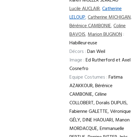
Karen MULLER SERREAU
Lucile AUCLAIR
,
Catherine
LELOUP
,
Catherine MICHIGAN
,
Bérénice CAMBONIE
,
Coline
BAVOIS
,
Marion BUGNON
:
Habilleur·euse
Décors :
Dan Weil
Image :
Ed Rutherford et Axel
Cosnefro
Equipe Costumes :
Fatima
AZAKKOUR, Bérénice
CAMBONIE, Céline
COLLOBERT, Doralis DUPUIS,
Fabienne GALETTE, Véronique
GÉLY, DINE HAOUARI, Manon
MORDACQUE, Emmanuelle