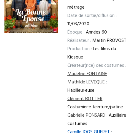
métrage
Date de sortie/diffusion :
11/03/2020
Époque :
Années 60
Réalisateur :
Martin PROVOST
Production :
Les films du
Kiosque
Créateur(rice) des costumes :
Madeline FONTAINE
Mathilde LEVEQUE
:
Habilleur·euse
Clément BOTTIER
:
Costumier·e teinture/patine
Gabrielle PONSARD
:
Auxiliaire
costumes
Camille IOOS GUERET
: