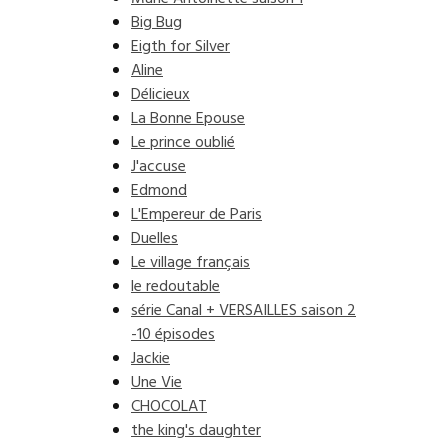
Big Bug
Eigth for Silver
Aline
Délicieux
La Bonne Epouse
Le prince oublié
J'accuse
Edmond
L'Empereur de Paris
Duelles
Le village français
le redoutable
série Canal + VERSAILLES saison 2
-10 épisodes
Jackie
Une Vie
CHOCOLAT
the king's daughter