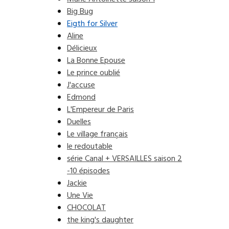
Big Bug
Eigth for Silver
Aline
Délicieux
La Bonne Epouse
Le prince oublié
J'accuse
Edmond
L'Empereur de Paris
Duelles
Le village français
le redoutable
série Canal + VERSAILLES saison 2
-10 épisodes
Jackie
Une Vie
CHOCOLAT
the king's daughter