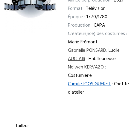
Année de production :
2021
Format :
Télévision
Époque :
1770/1780
Production :
CAPA
Créateur(rice) des costumes :
Marie Frémont
Gabrielle PONSARD
,
Lucile
AUCLAIR
:
Habilleur·euse
Nolwen KERVAZO
:
Costumier·e
Camille IOOS GUERET
:
Chef·fe
d'atelier
tailleur