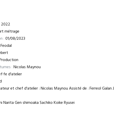
2022
rt métrage
n :
01/08/2023
 Feodal
ebert
Production
stumes :
Nicolas Maynou
f·fe d'atelier
d
ateur et chef d'atelier : Nicolas Maynou Assisté de : Ferreol Galan
i Narita Gen shimoaka Sachiko Koike Ryusei