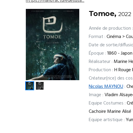
https://manufacturedesusa...
Tomoe,
2022
Année de production :
Format :
Cinéma > Cou
Date de sortie/diffusio
Époque :
1860 - Japon
Réalisateur :
Marine H
Production :
H Rouge 
Créateur(rice) des co
Nicolas MAYNOU
:
Che
Image :
Vladim Alsaye
Equipe Costumes :
Cré
Cachoire Marine Alisé
Equipe artistique :
Yum