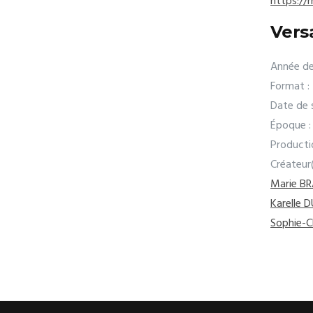
https://
Versa
Année de
Format :
Date de s
Époque :
Producti
Créateur
Marie B
Karelle 
Sophie-C