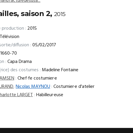
manufacturedesusa...
illes, saison 2,
2015
 production :
2015
Télévision
ortie/diffusion :
05/02/2017
1660-70
on :
Capa Drama
(rice) des costumes :
Madeline Fontaine
RAMSEN
:
Chef·fe costumier·e
DURAND
,
Nicolas MAYNOU
:
Costumier·e d'atelier
harlotte LARGET
:
Habilleur·euse