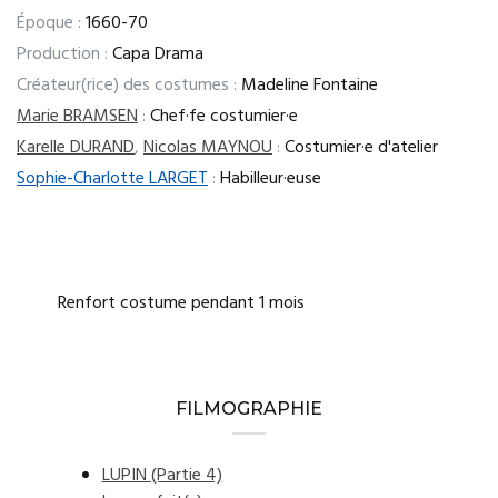
Époque :
1660-70
Production :
Capa Drama
Créateur(rice) des costumes :
Madeline Fontaine
Marie BRAMSEN
:
Chef·fe costumier·e
Karelle DURAND
,
Nicolas MAYNOU
:
Costumier·e d'atelier
Sophie-Charlotte LARGET
:
Habilleur·euse
Renfort costume pendant 1 mois
FILMOGRAPHIE
LUPIN (Partie 4)