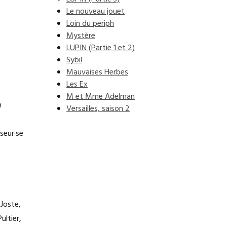
Le nouveau jouet
Loin du periph
Mystère
LUPIN (Partie 1 et 2)
Sybil
Mauvaises Herbes
Les Ex
M et Mme Adelman
n
Versailles, saison 2
seur·se
 Joste,
ultier,