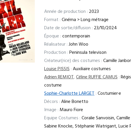
Année de production :
2023
Format :
Cinéma > Long métrage
Date de sortie/diffusion :
23/10/2024
Époque :
contemporain
Réalisateur :
John Woo
Production :
Peninsula televison
Créateur(rice) des costumes :
Camille Janbo
Louise PISSIS
:
Auxiliaire costumes
Adrien REMIOT
,
Céline RUFFIE CAMUS
:
Régis
costume
Sophie-Charlotte LARGET
:
Costumier·e
Décors :
Aline Bonetto
Image :
Mauro Fiore
Equipe Costumes :
Coralie Sanvoisin, Camille
Sabine Knocke, Stéphanie Watrigant, Lucie P