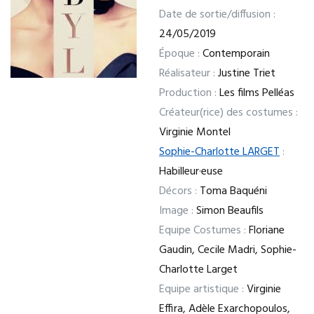
Date de sortie/diffusion :
24/05/2019
Époque :
Contemporain
Réalisateur :
Justine Triet
Production :
Les films Pelléas
Créateur(rice) des costumes :
Virginie Montel
Sophie-Charlotte LARGET
:
Habilleur·euse
Décors :
Toma Baquéni
Image :
Simon Beaufils
Equipe Costumes :
Floriane
Gaudin, Cecile Madri, Sophie-
Charlotte Larget
Equipe artistique :
Virginie
Effira, Adèle Exarchopoulos,